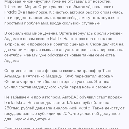
Мировая киноиндустрия тоже не отставала от новостей.
76‑летняя Мэрил Стрип упала на съёмках «Дьявол носит
Prada 2» в Нью‑Йорке. К счастью, актриса быстро оправилась,
но инцидент напомнил, как даже звёзды могут столкнуться с
простыми проблемами, вроде скользкой ступеньки.
В сериальном мире Дженна Ортега вернулась к роли Уэнздей
Аддамс в новом сезоне Netflix. На этот раз она не только
актриса, но и продюсер и соавтор сценария. Сезон делится на
две части – первая вышла в августе, вторая запланирована на
сентябрь. Фанаты уже обсуждают новые тайны семейства
Аддамс.
Спортивные новости февраля включали трансфер Тьяго
Альмады в «Атлетико Мадрид». Клуб перехватил игрока у
«Зенита», предложив более выгодные условия. Этот шаг
усилил состав мадридского клуба перед новым сезоном.
Не забываем и про автопром. АвтоВАЗ объявил старт продаж
Lada Iskra. Новая модель стоит 1,25 млн рублей, что на
280 тыс. рублей дешевле аналогичной Vesta. Также действуют
государственные субсидии до 20 %, что делает её доступнее
для широкой аудитории.