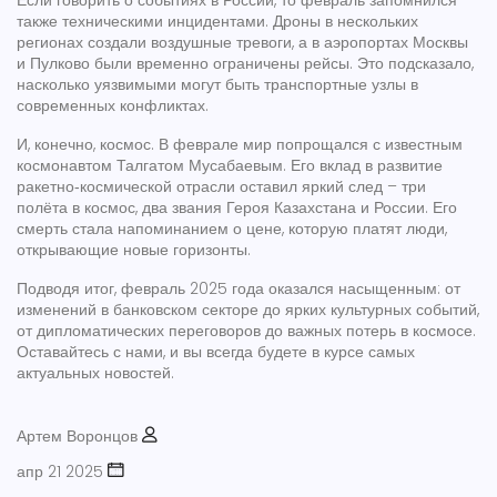
Если говорить о событиях в России, то февраль запомнился
также техническими инцидентами. Дроны в нескольких
регионах создали воздушные тревоги, а в аэропортах Москвы
и Пулково были временно ограничены рейсы. Это подсказало,
насколько уязвимыми могут быть транспортные узлы в
современных конфликтах.
И, конечно, космос. В феврале мир попрощался с известным
космонавтом Талгатом Мусабаевым. Его вклад в развитие
ракетно‑космической отрасли оставил яркий след – три
полёта в космос, два звания Героя Казахстана и России. Его
смерть стала напоминанием о цене, которую платят люди,
открывающие новые горизонты.
Подводя итог, февраль 2025 года оказался насыщенным: от
изменений в банковском секторе до ярких культурных событий,
от дипломатических переговоров до важных потерь в космосе.
Оставайтесь с нами, и вы всегда будете в курсе самых
актуальных новостей.
Артем Воронцов
апр 21 2025