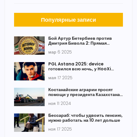
Популярные записи
Бой Артур Бетербиев против
Дмитрия Бивола 2: Прямая
трансляция и все детали вечера
мар 6 2025
бокса
PGL Astana 2025: device
готовился всю ночь, у HooXi
трагедия в семье перед
мая 17 2025
четвертьфиналом
Костанайские аграрии просят
помощи у президента Казахстана
для спасения сельского
ноя 11 2024
хозяйства
Бессараб: чтобы удвоить пенсию,
нужно работать на 10 лет дольше
ноя 17 2025