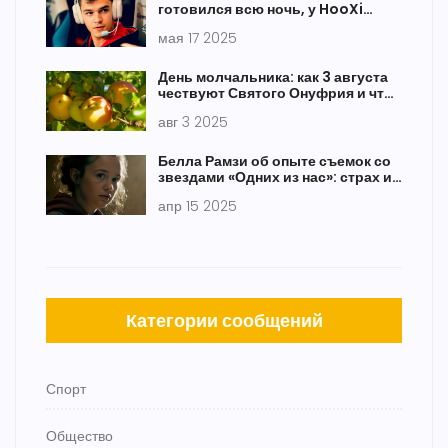
готовился всю ночь, у HooXi
трагедия в семье перед
мая 17 2025
четвертьфиналом
День молчальника: как 3 августа
чествуют Святого Онуфрия и что
сулит погода
авг 3 2025
Белла Рамзи об опыте съемок со
звездами «Одних из нас»: страх и
новая дружба
апр 15 2025
Категории сообщений
Спорт
Общество