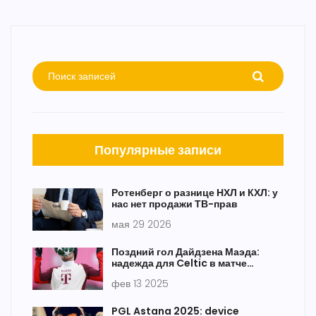
Популярные записи
Ротенберг о разнице НХЛ и КХЛ: у
нас нет продажи ТВ-прав
мая 29 2026
Поздний гол Дайдзена Маэда:
надежда для Celtic в матче
против Баварии
фев 13 2025
PGL Astana 2025: device