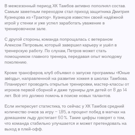
В межсезонный период ХК Тамбов активно пополнял состав.
Самым заметным переходом стал приход защитника Дмитрия
Кузнецова из «Трактор». Кузнецов известен своей надёжной
игрой у стенки и уже успел заработать уважение в
тренировочном зале.
С другой стороны, команда попрощалась с ветераном
Алексом Петровым, который завершил карьеру и ушёл в
тренерскую работу. По слухам, Петров может стать
помощником главного тренера, передавая опыт молодому
поколению.
Кроме трансферов, клуб объявил о запуске программы «Юные
звёзды», направленной на развитие хоккея в школах Тамбова.
Планируют проводить открытые тренировки, мастер‑классы от
игроков первой сборной и даже турниры для детей от 8 до 14
лет. Всё это должно помочь в поиске новых талантов.
Если интересует статистика, то сейчас у ХК Тамбов средний
количество очков за игру – 1,85, а процент побед в матчах на
домашнем льду достигает 60 %. Такие цифры говорят о том,
что команда стабильно улучшается и может претендовать на
выход в плей‑офф.