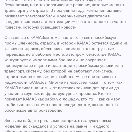
бездорожью, но и технологические решения, которые меняют
транспортную отрасль. В последние годы компания активно
развивает электромобили, модернизирует двигатели и
внедряет системы автоматизации — всё это становится частью
повестки, которую освещают новости.
Связанные с КАМАЗом темы часто включают
российскую
промышленность
,
отрасль, в которой КАМАЗ остаётся одним из
ключевых игроков, обеспечивающим не только грузовые
перевозки, но и рабочие места
,
автопром
,
сектор, где КАМАЗ
конкурирует с импортными брендами, но сохраняет
преимущество в цене и адаптации к российским условиям
, и
транспорт
,
систему, без которой не работают логистика,
строительство и сельское хозяйство — все они зависят от
надёжности КАМАЗов
. Многие из новостей ниже — о том, как
КАМАЗ влияет на жизнь: от поставок техники для армии до
участия в крупных инфраструктурных проектах. Кто-то
покупает КАМАЗ как рабочую лошадку, кто-то — как символ
стабильности, а кто-то просто следит за тем, как меняется
российское автопроизводство.
Здесь вы найдёте реальные истории: от запуска новых
моделей до скандалов и успехов на рынке. Ни одного
абстрактного текста — только то, что связано с машинами,