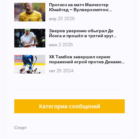
Прогноз на матч Манчестер
Юнайтед – Вулверхэмптон:
сможет ли аутсайдер удержать
апр 20 2025
оборону?
Зверев уверенно обыграл Де
Йонга и прошёл в третий круг
Roland Garros 2025
июн 2 2025
ХК Тамбов завершил серию
поражений игрой против Динамо-
Алтай в ВХЛ
окт 25 2024
Категории сообщений
Спорт