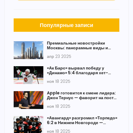
Популярные записи
Премиальные новостройки
Москвы: панорамные виды и
лучшая транспортная
апр 23 2025
доступность
«Ак Барс» вырвал победу у
«Динамо» 5:4 благодаря хет-
трику Миллера и сейву Билякова
ноя 18 2025
Apple готовится к смене лидера:
Джон Тернус — фаворит на пост
генерального директора
ноя 18 2025
«Авангард» разгромил «Торпедо»
6:2 в Нижнем Новгороде —
Маклауд и Фьоре расстреляли
ноя 18 2025
защиту