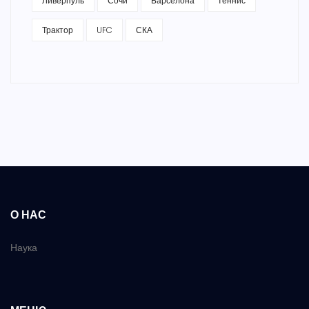
Ливерпуль
Сочи
Барселона
теннис
Трактор
UFC
СКА
О НАС
Наука