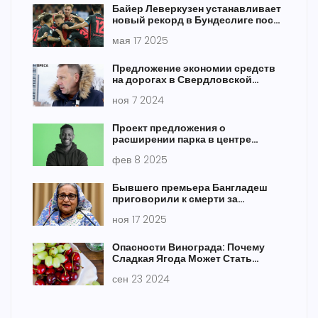
Байер Леверкузен устанавливает
новый рекорд в Бундеслиге после
серии без поражений
мая 17 2025
Предложение экономии средств
на дорогах в Свердловской
области: Новый взгляд на
ноя 7 2024
бюджетные расходы
Проект предложения о
расширении парка в центре
города
фев 8 2025
Бывшего премьера Бангладеш
приговорили к смерти за
подавление протестов 2024 года
ноя 17 2025
Опасности Винограда: Почему
Сладкая Ягода Может Стать
Вредной
сен 23 2024