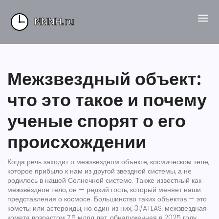
Межзвездный объект:
что это такое и почему
ученые спорят о его
происхождении
Когда речь заходит о
межзвездном объекте
,
космическом теле,
которое прибыло к нам из другой звездной системы, а не
родилось в нашей Солнечной системе
. Также известный как
межзвёздное тело
, он — редкий гость, который меняет наши
представления о космосе
. Большинство таких объектов — это
кометы или астероиды, но один из них,
3I/ATLAS
,
межзвездная
комета возрастом 7,5 млрд лет, обнаруженная в 2025 году
,