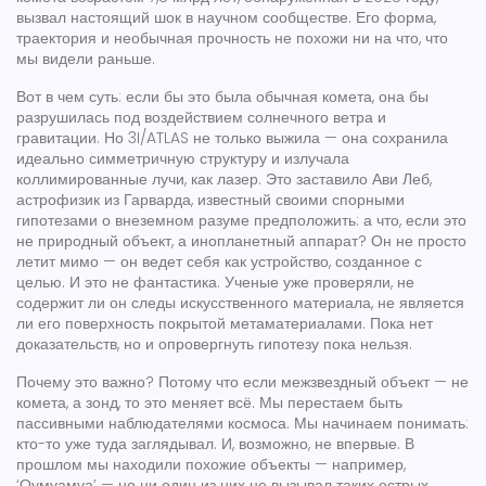
вызвал настоящий шок в научном сообществе. Его форма,
траектория и необычная прочность не похожи ни на что, что
мы видели раньше.
Вот в чем суть: если бы это была обычная комета, она бы
разрушилась под воздействием солнечного ветра и
гравитации. Но 3I/ATLAS не только выжила — она сохранила
идеально симметричную структуру и излучала
коллимированные лучи, как лазер. Это заставило
Ави Леб
,
астрофизик из Гарварда, известный своими спорными
гипотезами о внеземном разуме
предположить: а что, если это
не природный объект, а
инопланетный аппарат
? Он не просто
летит мимо — он ведет себя как устройство, созданное с
целью. И это не фантастика. Ученые уже проверяли, не
содержит ли он следы искусственного материала, не является
ли его поверхность покрытой метаматериалами. Пока нет
доказательств, но и опровергнуть гипотезу пока нельзя.
Почему это важно? Потому что если межзвездный объект — не
комета, а зонд, то это меняет всё. Мы перестаем быть
пассивными наблюдателями космоса. Мы начинаем понимать:
кто-то уже туда заглядывал. И, возможно, не впервые. В
прошлом мы находили похожие объекты — например,
‘Оумуамуа’ — но ни один из них не вызывал таких острых