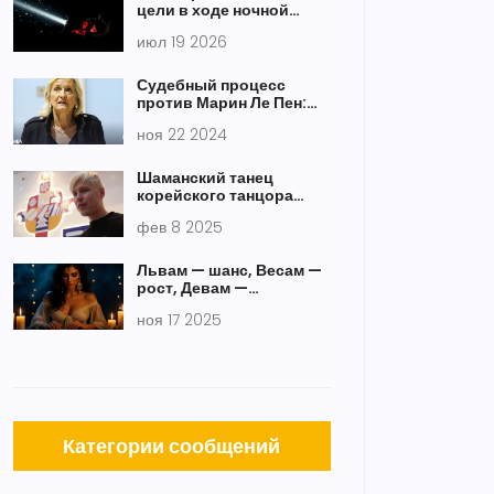
цели в ходе ночной
атаки РФ
июл 19 2026
Судебный процесс
против Марин Ле Пен:
возможно поражение в
ноя 22 2024
президентской гонке
Шаманский танец
корейского танцора
затмевает BTS в мире K-
фев 8 2025
pop
Львам — шанс, Весам —
рост, Девам —
испытание: Таро-
ноя 17 2025
гороскоп на 17 ноября
2025
Категории сообщений