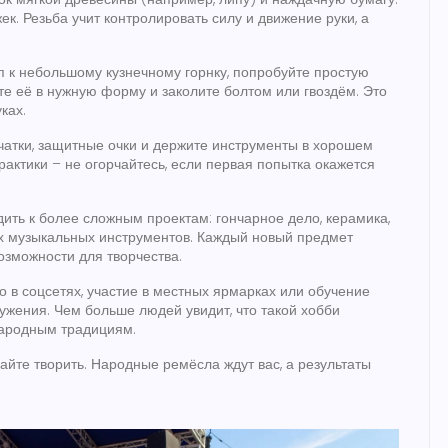
ек. Резьба учит контролировать силу и движение руки, а
уп к небольшому кузнечному горнку, попробуйте простую
те её в нужную форму и заколите болтом или гвоздём. Это
ках.
чатки, защитные очки и держите инструменты в хорошем
рактики – не огорчайтесь, если первая попытка окажется
дить к более сложным проектам: гончарное дело, керамика,
х музыкальных инструментов. Каждый новый предмет
озможности для творчества.
о в соцсетях, участие в местных ярмарках или обучение
ужения. Чем больше людей увидит, что такой хобби
народным традициям.
найте творить. Народные ремёсла ждут вас, а результаты