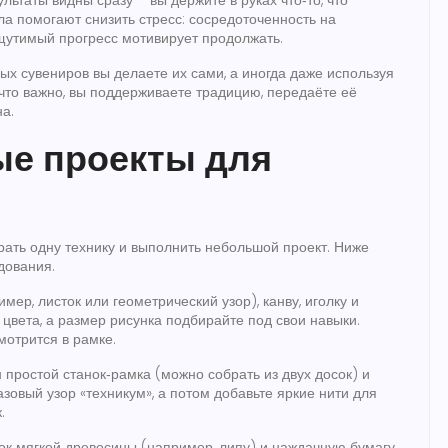
ультаты видны сразу – вы держите в руках что‑то, что
ла помогают снизить стресс: сосредоточенность на
щутимый прогресс мотивирует продолжать.
ых сувениров вы делаете их сами, а иногда даже используя
что важно, вы поддерживаете традицию, передаёте её
а.
ые проекты для
рать одну технику и выполнить небольшой проект. Ниже
дования.
ер, листок или геометрический узор), канву, иголку и
цвета, а размер рисунка подбирайте под свои навыки.
мотрится в рамке.
простой станок‑рамка (можно собрать из двух досок) и
азовый узор «техникум», а потом добавьте яркие нити для
.
сок мягкой древесины (например, липу) и наждачную бумагу.