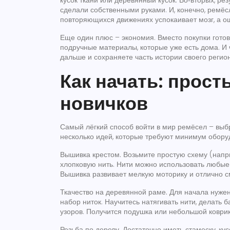
кусок ткани или деревянный кусок. Во‑вторых, рез
сделали собственными руками. И, конечно, ремёс
повторяющихся движениях успокаивает мозг, а о
Еще один плюс – экономия. Вместо покупки готов
подручные материалы, которые уже есть дома. И 
дальше и сохраняете часть истории своего регион
Как начать: прост
новичков
Самый лёгкий способ войти в мир ремёсел – выб
несколько идей, которые требуют минимум обору
Вышивка крестом.
Возьмите простую схему (наприм
хлопковую нить. Нити можно использовать любые 
Вышивка развивает мелкую моторику и отлично с
Ткачество на деревянной раме.
Для начала нужен 
набор ниток. Научитесь натягивать нити, делать б
узоров. Получится подушка или небольшой коврик
Резьба по дереву.
Достаточно иметь стамеску, ку