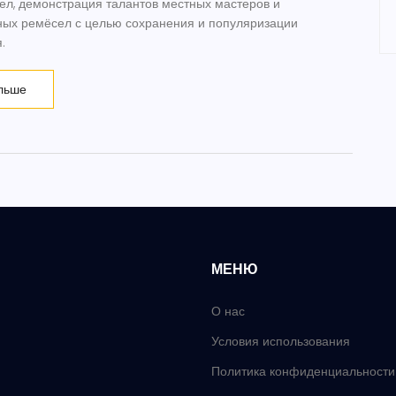
л, демонстрация талантов местных мастеров и
ных ремёсел с целью сохранения и популяризации
.
льше
МЕНЮ
О нас
Условия использования
Политика конфиденциальности