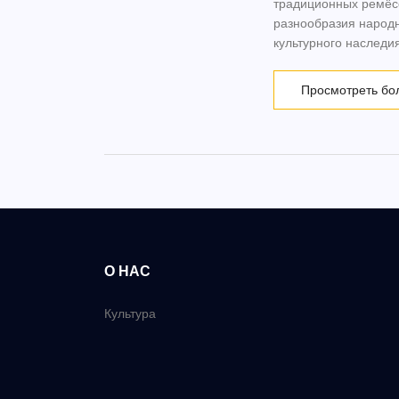
традиционных ремёсе
разнообразия народ
культурного наследия
Просмотреть бо
О НАС
Культура