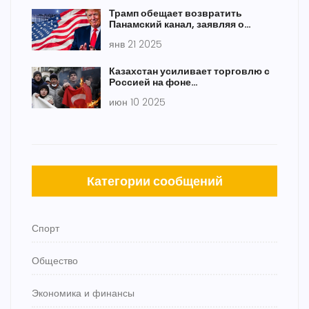
Трамп обещает возвратить
Панамский канал, заявляя о
важности американских
янв 21 2025
интересов
Казахстан усиливает торговлю с
Россией на фоне
неопределённости турецких
июн 10 2025
контрактов
Категории сообщений
Спорт
Общество
Экономика и финансы