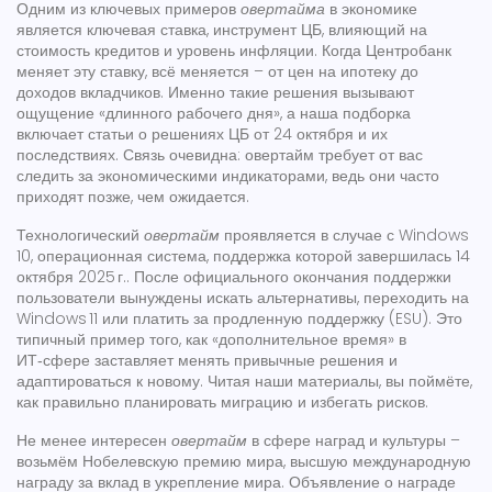
Одним из ключевых примеров
овертайма
в экономике
является
ключевая ставка
,
инструмент ЦБ, влияющий на
стоимость кредитов и уровень инфляции
. Когда Центробанк
меняет эту ставку, всё меняется – от цен на ипотеку до
доходов вкладчиков. Именно такие решения вызывают
ощущение «длинного рабочего дня», а наша подборка
включает статьи о решениях ЦБ от 24 октября и их
последствиях. Связь очевидна:
овертайм
требует от вас
следить за экономическими индикаторами, ведь они часто
приходят позже, чем ожидается.
Технологический
овертайм
проявляется в случае с
Windows
10
,
операционная система, поддержка которой завершилась 14
октября 2025 г.
. После официального окончания поддержки
пользователи вынуждены искать альтернативы, переходить на
Windows 11 или платить за продленную поддержку (ESU). Это
типичный пример того, как «дополнительное время» в
ИТ‑сфере заставляет менять привычные решения и
адаптироваться к новому. Читая наши материалы, вы поймёте,
как правильно планировать миграцию и избегать рисков.
Не менее интересен
овертайм
в сфере наград и культуры –
возьмём
Нобелевскую премию мира
,
высшую международную
награду за вклад в укрепление мира
. Объявление о награде