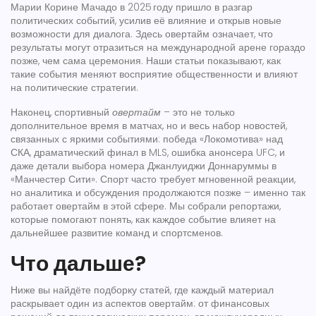
Марии Корине Мачадо в 2025 году пришло в разгар
политических событий, усилив её влияние и открыв новые
возможности для диалога. Здесь
овертайм
означает, что
результаты могут отразиться на международной арене гораздо
позже, чем сама церемония. Наши статьи показывают, как
такие события меняют восприятие общественности и влияют
на политические стратегии.
Наконец, спортивный
овертайм
– это не только
дополнительное время в матчах, но и весь набор новостей,
связанных с яркими событиями: победа «Локомотива» над
СКА, драматический финал в MLS, ошибка анонсера UFC, и
даже детали выбора номера Джанлуиджи Доннаруммы в
«Манчестер Сити». Спорт часто требует мгновенной реакции,
но аналитика и обсуждения продолжаются позже – именно так
работает
овертайм
в этой сфере. Мы собрали репортажи,
которые помогают понять, как каждое событие влияет на
дальнейшее развитие команд и спортсменов.
Что дальше?
Ниже вы найдёте подборку статей, где каждый материал
раскрывает один из аспектов
овертайм
: от финансовых