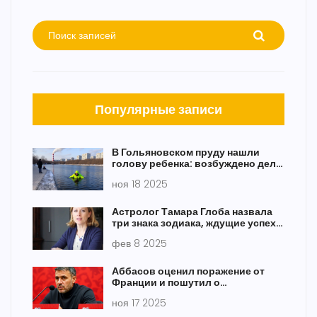
Популярные записи
В Гольяновском пруду нашли
голову ребенка: возбуждено дело
об убийстве, задержана мать
ноя 18 2025
Астролог Тамара Глоба назвала
три знака зодиака, ждущие успех и
радость в начале января 2025
фев 8 2025
Аббасов оценил поражение от
Франции и пошутил о
натурализации: «У нас нет
ноя 17 2025
игроков, чтобы бороться»