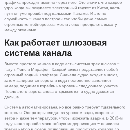
трафика проходит именно через него. Это значит, что каждое
утро, когда вы покупаете электронный гаджет из Китая, часть
пути он уже прошёл под пальмами Панамы. И это не
случайность – канал построен так, чтобы даже самые
огромные контейнеровозы могли легко преодолеть высоту
между океанами.
Как работает шлюзовая
система канала
Вместо простого канала в воде есть система трех шлюзов –
Гатун, Финс и Мирафон. Каждый шлюз представляет собой
огромный водный «лифтер». Сначала судно входит в шлюз,
затем запираются ворота и вода постепенно заполняет
камеру, поднимая корабль на уровень следующего участка.
После этого ворота снова открываются и судно движется
дальше.
Система автоматизирована, но всё равно требует тщательного
контроля. Операторы следят за уровнем воды, скоростью
ветра и даже температурой, чтобы избежать аварий. В 2016‑м
году канал прошёл масштабную модернизацию – появился
третий набор шлюзов, позволяющий пропускать корабли до