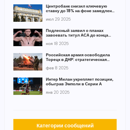
Центробанк снизил ключевую
ставку до 18% на фоне замедления
инфляции
июл 29 2025
Подлесный заявил о планах
завоевать титул АСА до конца
года, победив Джосиеля Силву
ноя 18 2025
Российская армия освободила
Торецк в ДНР: стратегическая
значимость и продолжающиеся
фев 8 2025
боевые действия
Интер Милан укрепляет позиции,
обыграв Эмполи в Серии А
янв 20 2025
Категории сообщений