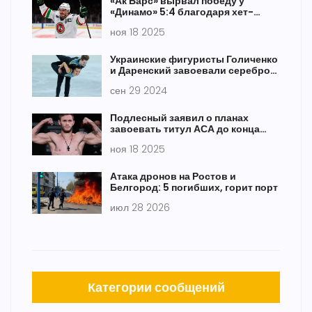
«Ак Барс» вырвал победу у
«Динамо» 5:4 благодаря хет-
трику Миллера и сейву Билякова
ноя 18 2025
Украинские фигуристы Голиченко
и Даренский завоевали серебро
на юниорском Гран-при в Польше
сен 29 2024
Подлесный заявил о планах
завоевать титул АСА до конца
года, победив Джосиеля Силву
ноя 18 2025
Атака дронов на Ростов и
Белгород: 5 погибших, горит порт
июл 28 2026
Категории сообщений