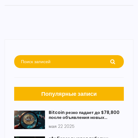
Популярные записи
Bitcoin резко падает до $78,800
после объявления новых
тарифов Трампа и обвала S&P
мая 22 2025
500