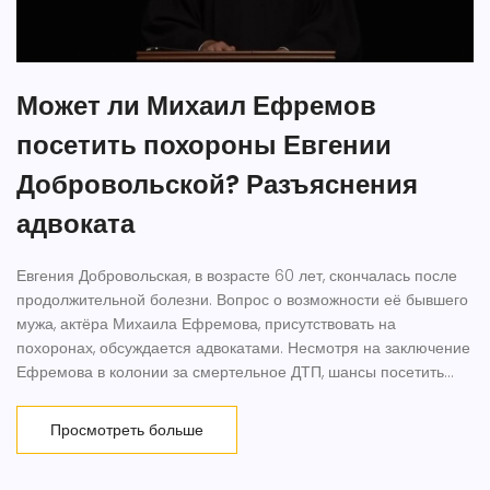
Может ли Михаил Ефремов
посетить похороны Евгении
Добровольской? Разъяснения
адвоката
Евгения Добровольская, в возрасте 60 лет, скончалась после
продолжительной болезни. Вопрос о возможности её бывшего
мужа, актёра Михаила Ефремова, присутствовать на
похоронах, обсуждается адвокатами. Несмотря на заключение
Ефремова в колонии за смертельное ДТП, шансы посетить
прощальную церемонию определяют тюремные власти.
Похороны состоятся 14 января 2025 года в Москве.
Просмотреть больше