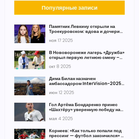
Популярные записи
Памятник Левкину открыли на
Троекуровском: вдова и дочери
вспомнили его последние дни
ноя 17 2025
В Нововоронеже лагерь «Дружба»
открыл первую летнюю смену –
уже 110 детей
окт 8 2025
Дима Билан назначен
амбассадором InterVision-2025:
что это значит для конкурса
июн 12 2025
Гол Артёма Бондаренко принес
«Шахтёру» уверенную победу над
«Черноморцем» в 27-м туре УПЛ
мая 4 2025
Корнеев: «Как только попали под
прессинг — футбол закончился» —