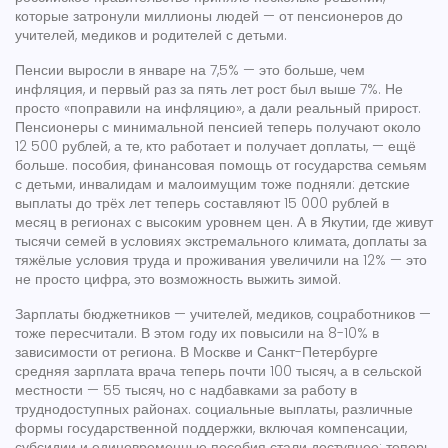
которые затронули миллионы людей — от пенсионеров до
учителей, медиков и родителей с детьми.
Пенсии выросли в январе на 7,5% — это больше, чем
инфляция, и первый раз за пять лет рост был выше 7%. Не
просто «поправили на инфляцию», а дали реальный прирост.
Пенсионеры с минимальной пенсией теперь получают около
12 500 рублей, а те, кто работает и получает доплаты, — ещё
больше.
пособия
,
финансовая помощь от государства семьям
с детьми, инвалидам и малоимущим
тоже подняли: детские
выплаты до трёх лет теперь составляют 15 000 рублей в
месяц в регионах с высоким уровнем цен. А в Якутии, где живут
тысячи семей в условиях экстремального климата, доплаты за
тяжёлые условия труда и проживания увеличили на 12% — это
не просто цифра, это возможность выжить зимой.
Зарплаты бюджетников — учителей, медиков, соцработников —
тоже пересчитали. В этом году их повысили на 8-10% в
зависимости от региона. В Москве и Санкт-Петербурге
средняя зарплата врача теперь почти 100 тысяч, а в сельской
местности — 55 тысяч, но с надбавками за работу в
труднодоступных районах.
социальные выплаты
,
различные
формы государственной поддержки, включая компенсации,
субсидии и единовременные пособия
стали доступнее: теперь