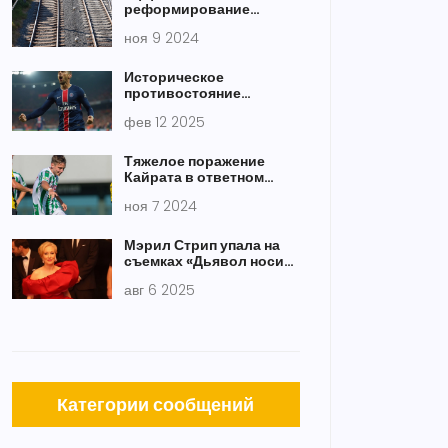
реформирование
железных дорог в
ноя 9 2024
Украине: требования и
перспективы ЕС
Историческое
противостояние
Бретань – ПСЖ в рамках
фев 12 2025
плей-офф Лиги
Чемпионов
Тяжелое поражение
Кайрата в ответном
матче Юношеской Лиги
ноя 7 2024
Чемпионов против
Бетиса
Мэрил Стрип упала на
съемках «Дьявол носит
Prada 2» из-за высоких
авг 6 2025
каблуков
Категории сообщений