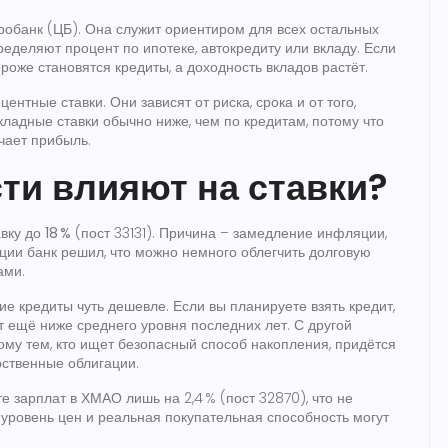
робанк (ЦБ). Она служит ориентиром для всех остальных
определяют процент по ипотеке, автокредиту или вкладу. Если
роже становятся кредиты, а доходность вкладов растёт.
нтные ставки. Они зависят от риска, срока и от того,
Вкладные ставки обычно ниже, чем по кредитам, потому что
чает прибыль.
ти влияют на ставки?
ку до 18 %
(пост 33131). Причина – замедление инфляции,
яции банк решил, что можно немного облегчить долговую
ами.
ие кредиты чуть дешевле. Если вы планируете взять кредит,
 ещё ниже среднего уровня последних лет. С другой
тому тем, кто ищет безопасный способ накопления, придётся
рственные облигации.
е зарплат в ХМАО лишь на 2,4 % (пост 32870), что не
 уровень цен и реальная покупательная способность могут