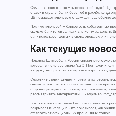
Самая важная ставка – ключевая, её задаёт Цент
ставок в стране: банки берут её в расчёт, когда 
ЦБ повышает ключевую ставку, для вас обычно до
Помимо ключевой, у банков есть собственные проце
сколько банк готов заплатить клиенту за деньги. 
банк использует деньги в своих операциях и полу
Как текущие новос
Недавно
Центробанк России снизил ключевую став
которая в июле составила 9,2 %. При такой инфл
нагрузку, но при этом не терять контроля над цен
Снижение ставки делает ипотеку и потребительск
сейчас может быть хороший момент, пока процент
стороны, доходность по вкладам тоже упала, поэ
рассматривать альтернативы – например, госуда
В то же время компания
Газпром
объявила о рост
покрывает инфляцию. Это показывает, как общий
отставать от официальных процентных ставок.