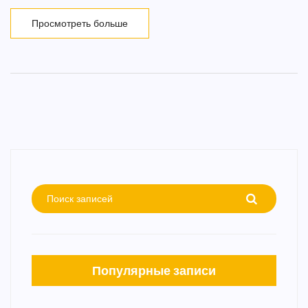
будущем их сыновей. Ведущая Нелли Ермолаева поддержала
Пынчук и осудила Чобаняна.
Просмотреть больше
Популярные записи