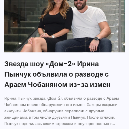
Звезда шоу «Дом-2» Ирина
Пынчук объявила о разводе с
Араем Чобаняном из-за измен
Ирина Пынчук, звезда «Дом-2», объявила о разводе с Араем
Чобаняном после обнаружения его измен. Хакеры вскрыли
аккаунты Чобаняна, обнаружив переписки с другими
женщинами, в том числе друзьями Пынчук. После огласки,
Пынчук поделилась своим стрессом и неуверенностью в