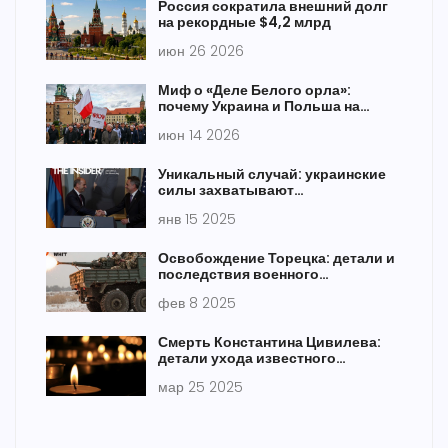
Россия сократила внешний долг
на рекордные $4,2 млрд
июн 26 2026
Миф о «Деле Белого орла»:
почему Украина и Польша на
самом деле не воюют
июн 14 2026
Уникальный случай: украинские
силы захватывают
неаполитанского пиццайоло,
янв 15 2025
сбежавшего воевать за Россию
Освобождение Торецка: детали и
последствия военного
столкновения
фев 8 2025
Смерть Константина Цивилева:
детали ухода известного
ведущего
мар 25 2025