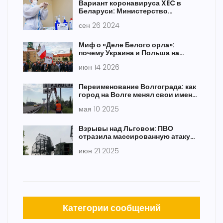
Вариант коронавируса XEC в
Беларуси: Министерство
здравоохранения опровергает
сен 26 2024
информацию
Миф о «Деле Белого орла»:
почему Украина и Польша на
самом деле не воюют
июн 14 2026
Переименование Волгограда: как
город на Волге менял свои имена
и судьбу
мая 10 2025
Взрывы над Льговом: ПВО
отразила массированную атаку
украинских дронов
июн 21 2025
Категории сообщений