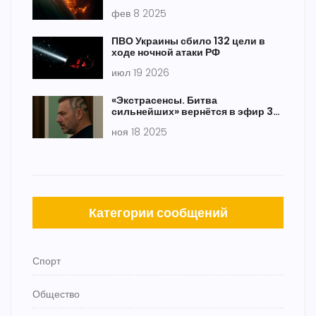
исследователях
фев 8 2025
ПВО Украины сбило 132 цели в
ходе ночной атаки РФ
июл 19 2026
«Экстрасенсы. Битва
сильнейших» вернётся в эфир 30
августа с сюжетом о
ноя 18 2025
вымирающей башкирской
деревне
Категории сообщений
Спорт
Общество