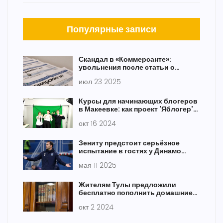
Популярные записи
Скандал в «Коммерсанте»:
увольнения после статьи о
Матвиенко приводят к краху
июл 23 2025
политотдела
Курсы для начинающих блогеров
в Макеевке: как проект 'Яблогер'
открывает новые горизонты
окт 16 2024
Зениту предстоит серьёзное
испытание в гостях у Динамо
Махачкала: мнение Александра
мая 11 2025
Кержакова
Жителям Тулы предложили
бесплатно пополнить домашние
библиотеки
окт 2 2024