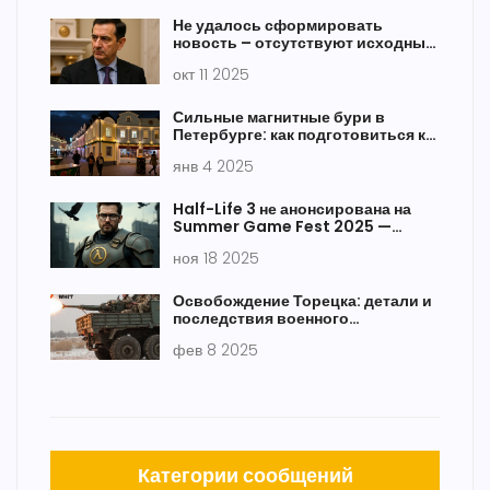
Не удалось сформировать
новость – отсутствуют исходные
данные
окт 11 2025
Сильные магнитные бури в
Петербурге: как подготовиться к
геомагнитным потрясениям
янв 4 2025
Half-Life 3 не анонсирована на
Summer Game Fest 2025 —
фанаты следили за яхтой Гейба
ноя 18 2025
Ньюэлла
Освобождение Торецка: детали и
последствия военного
столкновения
фев 8 2025
Категории сообщений