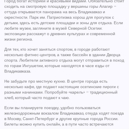
Город богат историей и красивыми видами. Обязательно стоит
сходить на смотровую площадку у вершины горы Алагир –
оттуда открывается панорама на весь Владикавказ и
окрестности. Парк им. Патриотизма хорош для прогулок с
детьми, здесь есть детские площадки и зоны для отдыха. Если
любите музеи, загляните в музей Северной Осетии:
экспозиции расскажут о древних культурах и современной
жизни региона.
Для тех, кто хочет заняться спортом, в городе работают
несколько фитнес‑центров, а также бассейн в здании Дворца
спорта. Любители активного отдыха могут отправиться в поход
по горам Ингушетии, которые находятся в часе езды от
Владикавказа.
Не забудьте про местную кухню. В центре города есть
несколько кафе, где подают настоящие осетинские пироги с
разными начинками. Попробуйте «карель» – традиционный
хлеб, который часто подают к чаю.
Если вы планируете поездку, удобно пользоваться
железнодорожным вокзалом Владикавказ, откуда ходят поезда
в Москву, Санкт‑Петербург и другие крупные города России.
Билеты можно купить онлайн, а в пути часто встречаются