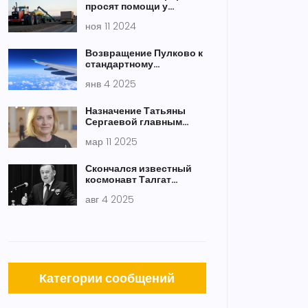
просят помощи у
президента Казахстана
ноя 11 2024
для спасения сельского
хозяйства
Возвращение Пулково к
стандартному
расписанию: что это
янв 4 2025
значит для
путешественников
Назначение Татьяны
Сергаевой главным
тренером сборной
мар 11 2025
России по
художественной
гимнастике
Скончался известный
космонавт Талгат
Мусабаев: путь героя
авг 4 2025
Казахстана и России
Категории сообщений