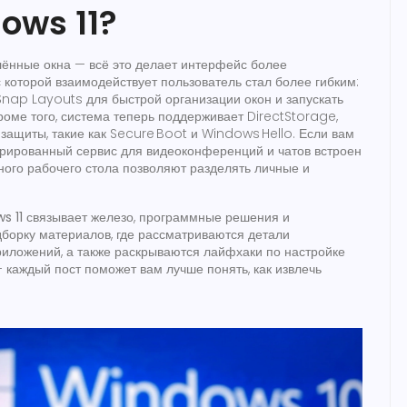
ows 11?
лённые окна — всё это делает интерфейс более
с которой взаимодействует пользователь
стал более гибким:
nap Layouts для быстрой организации окон и запускать
оме того, система теперь поддерживает DirectStorage,
 защиты, такие как Secure Boot и Windows Hello. Если вам
грированный сервис для видеоконференций и чатов
встроен
ного рабочего стола позволяют разделять личные и
s 11
связывает железо, программные решения и
дборку материалов, где рассматриваются детали
риложений, а также раскрываются лайфхаки по настройке
 каждый пост поможет вам лучше понять, как извлечь