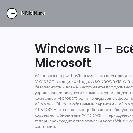
Windows 11 – вс
Microsoft
When working with
Windows 11
,
это последняя в
Microsoft в конце 2021 года
. Also known as
Win11
безопасность и новые инструменты продуктивнос
управляющее ресурсами компьютера и предоста
компанией
Microsoft
,
один из лидеров в сфере 
Windows, Office и облачными сервисами
. Windo
4 ГБ ОЗУ – это основные
требования к оборудов
корректно
. Обновление
Windows 11
,
периодически
теперь происходит автоматически через Window
состоянии.