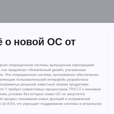
ё о новой ОС от
ерсия операционной системы, выпущенная корпорацией
, она предлагает обновлённый дизайн, улучшенную
ти.
Эта
операционная система
,
программное обеспечение,
вляющее пользовательский интерфейс
разработана
программных решений, известный своими продуктами
ws 11
требует
совместимых процессоров, TPM 2.0 и минимум
анию
,
условия, без которых новая ОС не запустится
й процесс скачивания новых функций и исправлений
s Update, что упрощает поддержание системы в актуальном