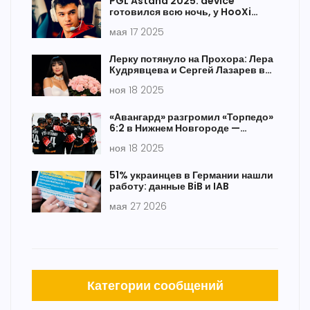
PGL Astana 2025: device
готовился всю ночь, у HooXi
трагедия в семье перед
мая 17 2025
четвертьфиналом
Лерку потянуло на Прохора: Лера
Кудрявцева и Сергей Лазарев в
центре скандала в «Аватаре
ноя 18 2025
2025»
«Авангард» разгромил «Торпедо»
6:2 в Нижнем Новгороде —
Маклауд и Фьоре расстреляли
ноя 18 2025
защиту
51% украинцев в Германии нашли
работу: данные BiB и IAB
мая 27 2026
Категории сообщений