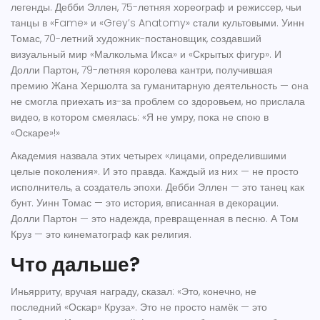
легенды.
Дебби Эллен
, 75-летняя хореограф и режиссер, чьи
танцы в «Fame» и «Grey’s Anatomy» стали культовыми.
Уинн
Томас
, 70-летний художник-постановщик, создавший
визуальный мир «Малкольма Икса» и «Скрытых фигур». И
Долли Партон
, 79-летняя королева кантри, получившая
премию Жана Хершолта за гуманитарную деятельность — она
не смогла приехать из-за проблем со здоровьем, но прислала
видео, в котором смеялась: «Я не умру, пока не спою в
«Оскаре»!»
Академия назвала этих четырех «лицами, определившими
целые поколения». И это правда. Каждый из них — не просто
исполнитель, а создатель эпохи. Дебби Эллен — это танец как
бунт. Уинн Томас — это история, вписанная в декорации.
Долли Партон — это надежда, превращенная в песню. А Том
Круз — это кинематограф как религия.
Что дальше?
Иньярриту, вручая награду, сказал: «Это, конечно, не
последний «Оскар» Круза». Это не просто намёк — это