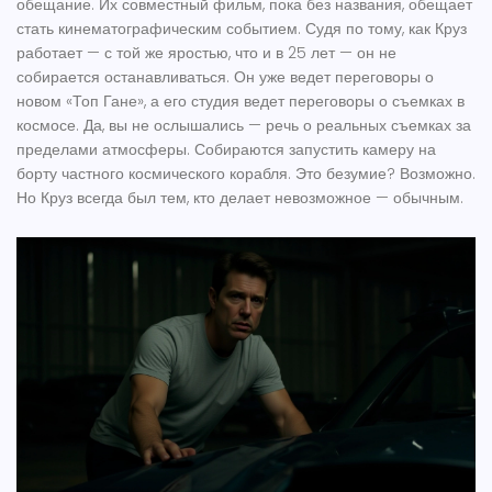
обещание. Их совместный фильм, пока без названия, обещает
стать кинематографическим событием. Судя по тому, как Круз
работает — с той же яростью, что и в 25 лет — он не
собирается останавливаться. Он уже ведет переговоры о
новом «Топ Гане», а его студия ведет переговоры о съемках в
космосе. Да, вы не ослышались — речь о реальных съемках за
пределами атмосферы. Собираются запустить камеру на
борту частного космического корабля. Это безумие? Возможно.
Но Круз всегда был тем, кто делает невозможное — обычным.