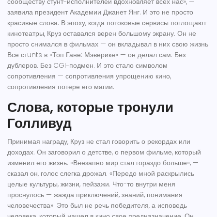
сообществу стунт-исполнителей вдохновляет всех нас», —
заявила президент Академии
Джанет Янг
. И это не просто
красивые слова. В эпоху, когда потоковые сервисы поглощают
кинотеатры, Круз оставался верен большому экрану. Он не
просто снимался в фильмах — он вкладывал в них свою жизнь.
Все стunts в «Топ Гане: Мэверике» — он делал сам. Без
дублеров. Без CGI-подмен. И это стало символом
сопротивления — сопротивления упрощению кино,
сопротивления потере его магии.
Слова, которые тронули
Голливуд
Принимая награду, Круз не стал говорить о рекордах или
доходах. Он заговорил о детстве, о первом фильме, который
изменил его жизнь. «Внезапно мир стал гораздо больше», —
сказал он, голос слегка дрожал. «Передо мной раскрылись
целые культуры, жизни, пейзажи. Что-то внутри меня
проснулось — жажда приключений, знаний, понимания
человечества». Это был не речь победителя, а исповедь
человека, который нашел в кино свое предназначение. Он