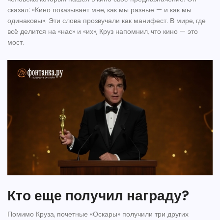
сказал: «Кино показывает мне, как мы разные — и как мы
одинаковы». Эти слова прозвучали как манифест. В мире, где
всё делится на «нас» и «их», Круз напомнил, что кино — это
мост.
Кто еще получил награду?
Помимо Круза, почетные «Оскары» получили три других