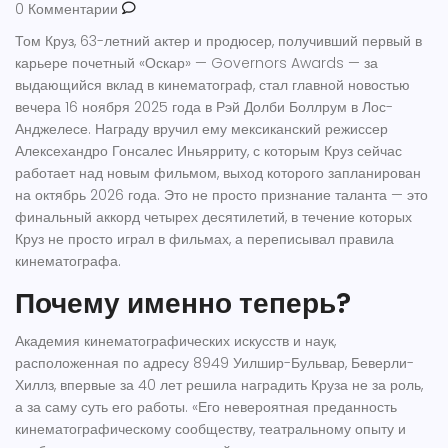
0 Комментарии
Том Круз, 63-летний актер и продюсер, получивший первый в
карьере почетный «Оскар» —
Governors Awards
— за
выдающийся вклад в кинематограф, стал главной новостью
вечера 16 ноября 2025 года в
Рэй Долби Боллрум
в
Лос-
Анджелесе
. Награду вручил ему мексиканский режиссер
Алексехандро Гонсалес Иньярриту
, с которым Круз сейчас
работает над новым фильмом, выход которого запланирован
на октябрь 2026 года. Это не просто признание таланта — это
финальный аккорд четырех десятилетий, в течение которых
Круз не просто играл в фильмах, а переписывал правила
кинематографа.
Почему именно теперь?
Академия кинематографических искусств и наук,
расположенная по адресу
8949 Уилшир-Бульвар, Беверли-
Хиллз
, впервые за 40 лет решила наградить Круза не за роль,
а за саму суть его работы. «Его невероятная преданность
кинематографическому сообществу, театральному опыту и