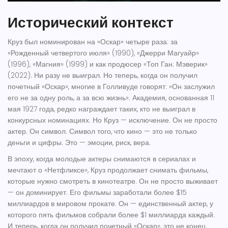
Исторический контекст
Круз был номинирован на «Оскар» четыре раза: за
«Рожденный четвертого июля» (1990), «Джерри Магуайр»
(1996), «Магния» (1999) и как продюсер «Топ Ган: Мэверик»
(2022). Ни разу не выиграл. Но теперь, когда он получил
почетный «Оскар», многие в Голливуде говорят: «Он заслужил
его не за одну роль, а за всю жизнь». Академия, основанная 11
мая 1927 года, редко награждает таких, кто не выиграл в
конкурсных номинациях. Но Круз — исключение. Он не просто
актер. Он символ. Символ того, что кино — это не только
деньги и цифры. Это — эмоции, риск, вера.
В эпоху, когда молодые актеры снимаются в сериалах и
мечтают о «Нетфликсе», Круз продолжает снимать фильмы,
которые нужно смотреть в кинотеатре. Он не просто выживает
— он доминирует. Его фильмы заработали более $15
миллиардов в мировом прокате. Он — единственный актер, у
которого пять фильмов собрали более $1 миллиарда каждый.
И теперь, когда он получил почетный «Оскар», это не конец.