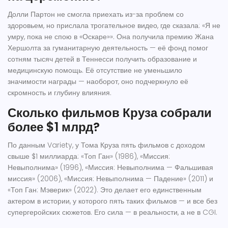
Долли Партон не смогла приехать из-за проблем со
здоровьем, но прислала трогательное видео, где сказала: «Я не
умру, пока не спою в «Оскаре»». Она получила премию Жана
Хершолта за гуманитарную деятельность — её фонд помог
сотням тысяч детей в Теннесси получить образование и
медицинскую помощь. Её отсутствие не уменьшило
значимости награды — наоборот, оно подчеркнуло её
скромность и глубину влияния.
Сколько фильмов Круза собрали
более $1 млрд?
По данным Variety, у Тома Круза пять фильмов с доходом
свыше $1 миллиарда: «Топ Ган» (1986), «Миссия:
Невыполнима» (1996), «Миссия: Невыполнима — Фальшивая
миссия» (2006), «Миссия: Невыполнима — Падение» (2011) и
«Топ Ган: Мэверик» (2022). Это делает его единственным
актером в истории, у которого пять таких фильмов — и все без
супергеройских сюжетов. Его сила — в реальности, а не в CGI.