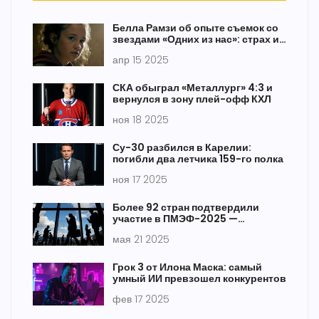
Белла Рамзи об опыте съемок со
звездами «Одних из нас»: страх и
новая дружба
апр 15 2025
СКА обыграл «Металлург» 4:3 и
вернулся в зону плей-офф КХЛ
ноя 18 2025
Су-30 разбился в Карелии:
погибли два летчика 159-го полка
ноя 17 2025
Более 92 стран подтвердили
участие в ПМЭФ-2025 —
международный интерес к
мая 21 2025
форуму растет
Грок 3 от Илона Маска: самый
умный ИИ превзошел конкурентов
фев 17 2025