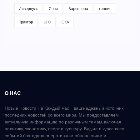
Ливерпуль
Сочи
Барселона
теннис
Трактор
UFC
СКА
О НАС
Новые Новости На Каждый Час - ваш надежный источник
последних новостей со всего мира. Мы предоставляем
актуальную информацию по различным темам, включая
политику, экономику, спорт и культуру. Будьте в курсе всех
событий благодаря оперативным обновлениям и