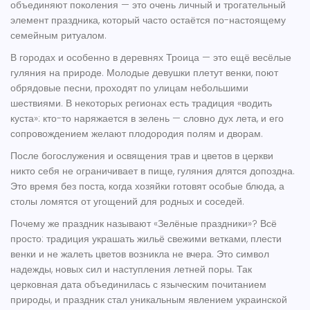
объединяют поколения — это очень личный и трогательный
элемент праздника, который часто остаётся по-настоящему
семейным ритуалом.
В городах и особенно в деревнях Троица — это ещё весёлые
гуляния на природе. Молодые девушки плетут венки, поют
обрядовые песни, проходят по улицам небольшими
шествиями. В некоторых регионах есть традиция «водить
куста»: кто-то наряжается в зелень — словно дух лета, и его
сопровождением желают плодородия полям и дворам.
После богослужения и освящения трав и цветов в церкви
никто себя не ограничивает в пище, гуляния длятся допоздна.
Это время без поста, когда хозяйки готовят особые блюда, а
столы ломятся от угощений для родных и соседей.
Почему же праздник называют «Зелёные праздники»? Всё
просто: традиция украшать жильё свежими ветками, плести
венки и не жалеть цветов возникла не вчера. Это символ
надежды, новых сил и наступления летней поры. Так
церковная дата объединилась с языческим почитанием
природы, и праздник стал уникальным явлением украинской