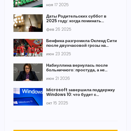
сбоя 17 ноября — 4000 жалоб от
ноя 17 2025
клиентов
Даты Родительских суббот в
2025 году: когда поминать
близких
фев 26 2025
Бенфика разгромила Окленд Сити
после двухчасовой грозы на
Клубном чемпионате мира
июн 23 2025
Набиуллина вернулась после
больничного: простуда, а не
отставка
июн 21 2026
Microsoft завершила поддержку
Windows 10: что будет с
пользователями?
окт 15 2025