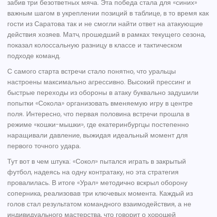
забив три безответных мяча. Эта победа стала для «синих»
важным шагом в укреплении позиций в таблице, в то время как
гости из Саратова так и не смогли найти ответ на атакующие
действия хозяев. Матч, прошедший в рамках текущего сезона,
показал колоссальную разницу в классе и тактическом
подходе команд.
С самого старта встречи стало понятно, что уральцы
настроены максимально агрессивно. Высокий прессинг и
быстрые переходы из обороны в атаку буквально задушили
попытки «Сокола» организовать вменяемую игру в центре
поля. Интересно, что первая половина встречи прошла в
режиме «кошки-мышки», где екатеринбургцы постепенно
наращивали давление, выжидая идеальный момент для
первого точного удара.
Тут вот в чем штука: «Сокол» пытался играть в закрытый
футбол, надеясь на одну контратаку, но эта стратегия
провалилась. В итоге «Урал» методично вскрыл оборону
соперника, реализовав три ключевых момента. Каждый из
голов стал результатом командного взаимодействия, а не
индивидуального мастерства, что говорит о хорошей