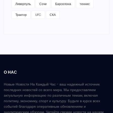
Ливерпуль
Сочи
Барселона
теннис
Трактор
UFC
СКА
О НАС
Новые Новости На Каждый Час - ваш надежный источник
последних новостей со всего мира. Мы предоставляем
актуальную информацию по различным темам, включая
политику, экономику, спорт и культуру. Будьте в курсе всех
событий благодаря оперативным обновлениям и
аналитическим обзорам. Читайте свежие новости на нашем