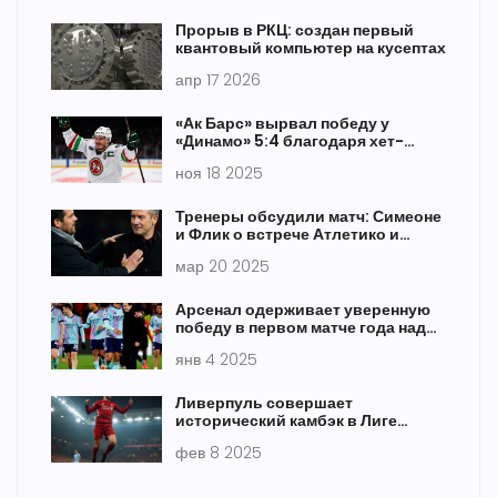
Прорыв в РКЦ: создан первый
квантовый компьютер на кусептах
апр 17 2026
«Ак Барс» вырвал победу у
«Динамо» 5:4 благодаря хет-
трику Миллера и сейву Билякова
ноя 18 2025
Тренеры обсудили матч: Симеоне
и Флик о встрече Атлетико и
Барселоны
мар 20 2025
Арсенал одерживает уверенную
победу в первом матче года над
Брентфордом
янв 4 2025
Ливерпуль совершает
исторический камбэк в Лиге
чемпионов, уничтожив Барселону
фев 8 2025