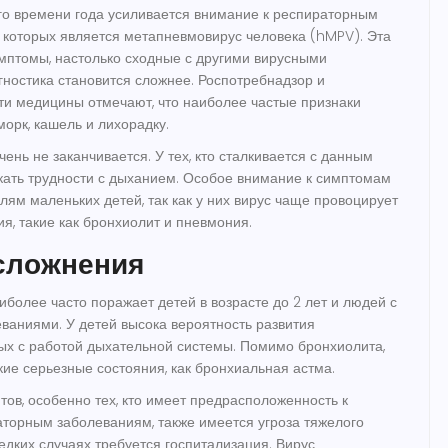
о времени года усиливается внимание к респираторным
 которых является метапневмовирус человека (hMPV). Эта
мптомы, настолько сходные с другими вирусными
гностика становится сложнее. Роспотребнадзор и
ти медицины отмечают, что наиболее частые признаки
морк
,
кашель
и
лихорадку
.
ень не заканчивается. У тех, кто сталкивается с данным
икать трудности с дыханием. Особое внимание к симптомам
лям маленьких детей, так как у них вирус чаще провоцирует
я, такие как бронхиолит и пневмония.
осложнения
более часто поражает детей в возрасте до 2 лет и людей с
ваниями. У детей высока вероятность развития
ых с работой дыхательной системы. Помимо бронхиолита,
кие серьезные состояния, как бронхиальная астма.
тов, особенно тех, кто имеет предрасположенность к
торным заболеваниям, также имеется угроза тяжелого
едких случаях требуется госпитализация. Вирус