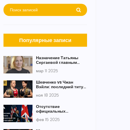
Популярные записи
Назначение Татьяны
Сергаевой главным
тренером сборной
мар 11 2025
России по
художественной
гимнастике
Шевченко vs Чжан
Вэйли: последний титул
«Пули» или триумф
ноя 18 2025
китайской
вулканической силы?
Отсутствие
официальных
представителей России
фев 15 2025
на Мюнхенской
конференции по
безопасности