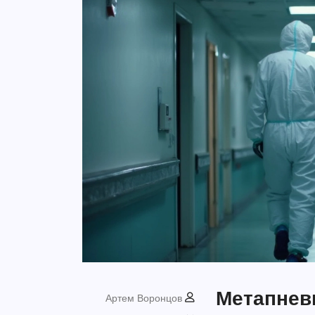
Метапнев
Артем Воронцов