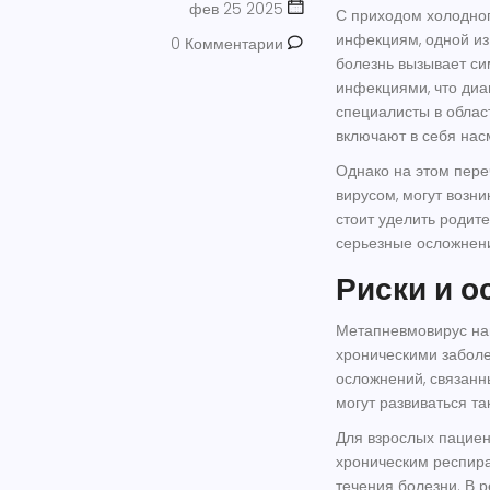
фев 25 2025
С приходом холодног
инфекциям, одной из
0 Комментарии
болезнь вызывает си
инфекциями, что диа
специалисты в облас
включают в себя
нас
Однако на этом переч
вирусом, могут возн
стоит уделить родите
серьезные осложнени
Риски и 
Метапневмовирус наи
хроническими заболе
осложнений, связанн
могут развиваться та
Для взрослых пациен
хроническим респира
течения болезни. В р