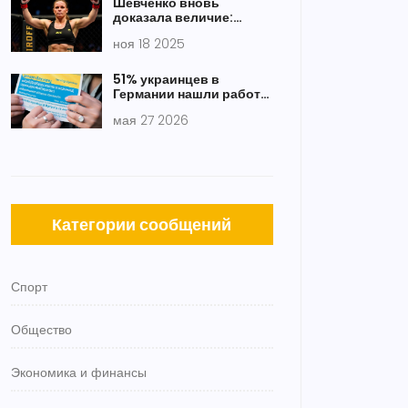
Шевченко вновь
доказала величие:
защитила титул UFC в
ноя 18 2025
наилегчайшем весе,
победив Чжан 50-45
51% украинцев в
Германии нашли работу:
данные BiB и IAB
мая 27 2026
Категории сообщений
Спорт
Общество
Экономика и финансы