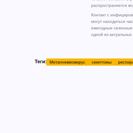
распространяется во
Контакт с инфициров
могут находиться час
ежегодные сезонные
одной из актуальных
Теги:
Метапневмовирус
симптомы
респир