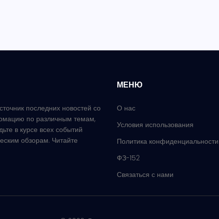
МЕНЮ
сточник последних новостей со
О нас
рмацию по различным темам,
Условия использования
удьте в курсе всех событий
еским обзорам. Читайте
Политика конфиденциальности
ФЗ-152
Связаться с нами