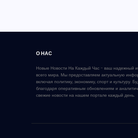
О НАС
Новые Новости На Каждый Час - ваш надежный и
всего мира. Мы предоставляем актуальную инфо
включая политику, экономику, спорт и культуру. Б
благодаря оперативным обновлениям и аналитич
свежие новости на нашем портале каждый день.