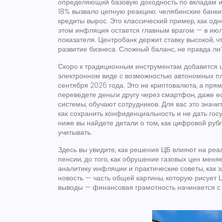
определяющий базовую доходность по вкладам и
18% вызвало цепную реакцию: челябинские банки
кредиты вырос. Это классический пример, как о
этом инфляция остается главным врагом — в июле
показателя. Центробанк держит ставку высокой, ч
развитие бизнеса. Сложный баланс, не правда ли
Скоро к традиционным инструментам добавится
электронном виде с возможностью автономных п
сентября 2026 года. Это не криптовалюта, а прям
переведете деньги другу через смартфон, даже е
системы, обучают сотрудников. Для вас это знач
как сохранить конфиденциальность и не дать гос
ниже вы найдете детали о том, как цифровой руб
учитывать.
Здесь вы увидите, как решения ЦБ влияют на реал
пенсии, до того, как обрушение газовых цен меня
аналитику инфляции и практические советы, как
новость — часть общей картины, которую рисует
выводы — финансовая грамотность начинается с п