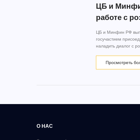
ЦБ и Минфи
работе с р
ЦБ и Минфин РФ вып
госучастием присоед
наладить диалог с р
Просмотреть бо
О НАС