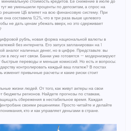
 минимальную стоимость кредитов
.
Ее снижение в июле до
 тут же уменьшили проценты по депозитам, а спрос на
дно решение ЦБ влияет на всю финансовую систему. При
 она составила 9,2%, что в три раза выше целевого
тобы не дать ценам убежать вверх, но это сдерживает
?
цифровой рубль
,
новая форма национальной валюты в
латежей без интернета
.
Его запуск запланирован на 1
ой аналог наличных денег, но в цифре. Представьте: вы
сли в лесу нет связи. Банки уже готовятся — модернизируют
ит быстрые переводы и меньше комиссий. Но есть и вопросы:
ударству контролировать каждый ваш платеж? В постах
ль изменит привычные расчеты и какие риски стоит
ьные жизни людей. От того, как живут актеры на свои
ет бюджеты регионов. Найдете прогнозы по ставкам,
 защищать сбережения в нестабильное время. Каждая
 Центробанк своими решениями. Просто читайте и делайте
онимания, кто и как управляет деньгами в стране.