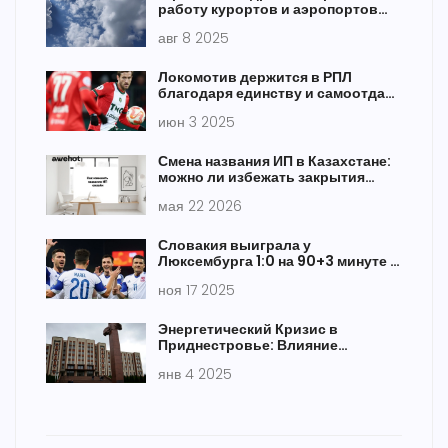
работу курортов и аэропортов
Сочи и Сириуса 8 августа
авг 8 2025
Локомотив держится в РПЛ
благодаря единству и самоотдаче
игроков — анализ от Тимофеева
июн 3 2025
Смена названия ИП в Казахстане:
можно ли избежать закрытия
бизнеса?
мая 22 2026
Словакия выиграла у
Люксембурга 1:0 на 90+3 минуте в
матче квалификации ЧМ-2026
ноя 17 2025
Энергетический Кризис в
Приднестровье: Влияние
Остановки Поставок Российского
янв 4 2025
Газа