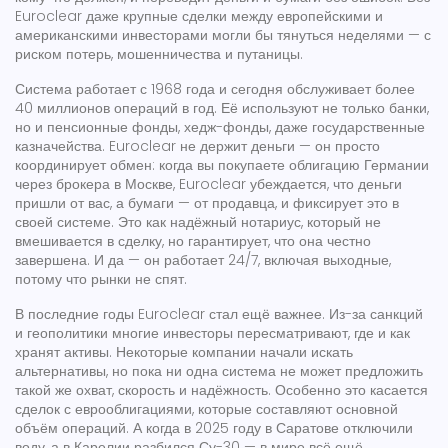
Euroclear даже крупные сделки между европейскими и
американскими инвесторами могли бы тянуться неделями — с
риском потерь, мошенничества и путаницы.
Система работает с 1968 года и сегодня обслуживает более
40 миллионов операций в год. Её используют не только банки,
но и пенсионные фонды, хедж-фонды, даже государственные
казначейства. Euroclear не держит деньги — он просто
координирует обмен: когда вы покупаете облигацию Германии
через брокера в Москве, Euroclear убеждается, что деньги
пришли от вас, а бумаги — от продавца, и фиксирует это в
своей системе. Это как надёжный нотариус, который не
вмешивается в сделку, но гарантирует, что она честно
завершена. И да — он работает 24/7, включая выходные,
потому что рынки не спят.
В последние годы Euroclear стал ещё важнее. Из-за санкций
и геополитики многие инвесторы пересматривают, где и как
хранят активы. Некоторые компании начали искать
альтернативы, но пока ни одна система не может предложить
такой же охват, скорость и надёжность. Особенно это касается
сделок с еврооблигациями, которые составляют основной
объём операций. А когда в 2025 году в Саратове отключили
воду, а в Карелии разбился Су-30 — в мире всё ещё