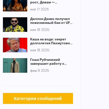
рост, Девам —
испытание: Таро-
ноя 17 2025
гороскоп на 17 ноября
2025
Диллон Дэнис получил
пожизненный бан от UFC
после драки перед боем
ноя 18 2025
Махачева и Маддалены
Каша на воде: секрет
долголетия Пахмутовой
из двух ингредиентов
ноя 18 2025
Гоша Рубчинский
завершает работу с
Yeezy на фоне
фев 8 2025
скандалов
Категории сообщений