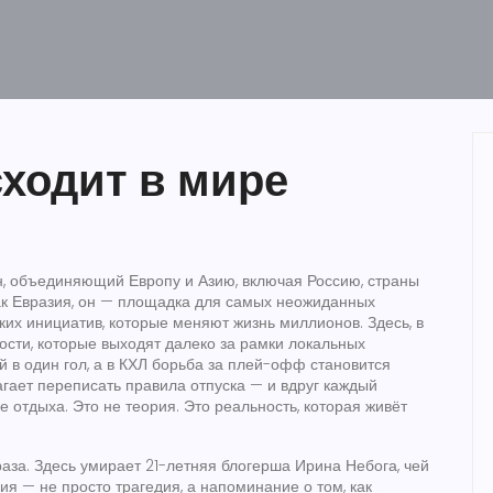
сходит в мире
н, объединяющий Европу и Азию, включая Россию, страны
ак
Евразия
, он — площадка для самых неожиданных
ких инициатив, которые меняют жизнь миллионов.
Здесь, в
ости, которые выходят далеко за рамки локальных
й в один гол, а в КХЛ борьба за плей-офф становится
гает переписать правила отпуска — и вдруг каждый
 отдыха. Это не теория. Это реальность, которая живёт
аза. Здесь умирает 21-летняя блогерша Ирина Небога, чей
ия — не просто трагедия, а напоминание о том, как