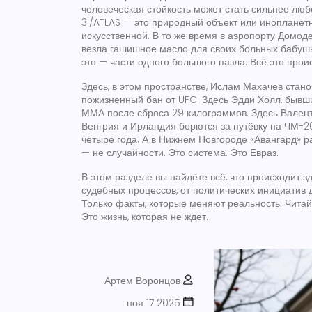
человеческая стойкость может стать сильнее люб
3I/ATLAS — это природный объект или инопланет
искусственной. В то же время в аэропорту Домод
везла гашишное масло для своих больных бабушк
это — части одного большого пазла. Всё это прои
Здесь, в этом пространстве, Ислам Махачев стано
пожизненный бан от UFC. Здесь Эдди Холл, бывш
ММА после сброса 29 килограммов. Здесь Валент
Венгрия и Ирландия борются за путёвку на ЧМ-2
четыре года. А в Нижнем Новгороде «Авангард» р
— не случайности. Это система. Это Евраз.
В этом разделе вы найдёте всё, что происходит з
судебных процессов, от политических инициатив д
Только факты, которые меняют реальность. Читайт
Это жизнь, которая не ждёт.
Артем Воронцов
ноя 17 2025