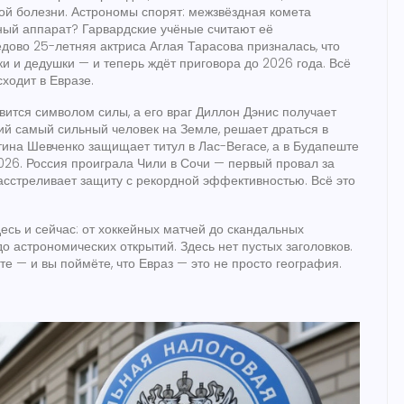
ой болезни. Астрономы спорят: межзвёздная комета
ный аппарат? Гарвардские учёные считают её
едово 25-летняя актриса Аглая Тарасова призналась, что
и и дедушки — и теперь ждёт приговора до 2026 года. Всё
сходит в Евразе.
вится символом силы, а его враг Диллон Дэнис получает
ий самый сильный человек на Земле, решает драться в
ина Шевченко защищает титул в Лас-Вегасе, а в Будапеште
026. Россия проиграла Чили в Сочи — первый провал за
асстреливает защиту с рекордной эффективностью. Всё это
десь и сейчас: от хоккейных матчей до скандальных
о астрономических открытий. Здесь нет пустых заголовков.
е — и вы поймёте, что Евраз — это не просто география.