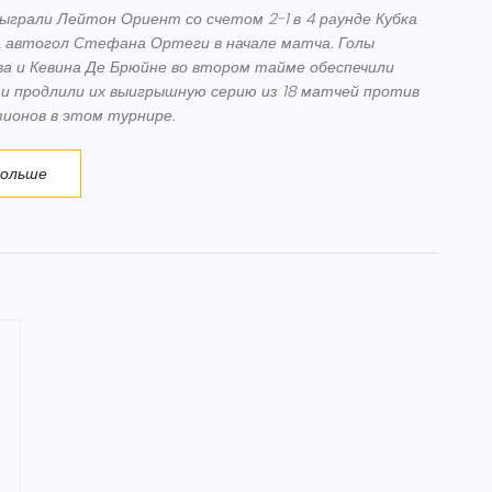
грали Лейтон Ориент со счетом 2-1 в 4 раунде Кубка
а автогол Стефана Ортеги в начале матча. Голы
ва и Кевина Де Брюйне во втором тайме обеспечили
 и продлили их выигрышную серию из 18 матчей против
зионов в этом турнире.
больше