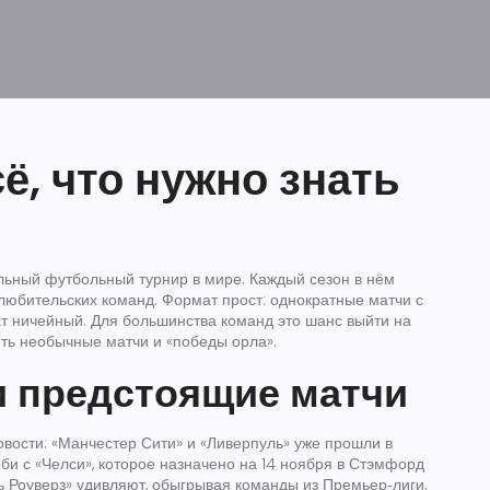
ё, что нужно знать
льный футбольный турнир в мире. Каждый сезон в нём
 любительских команд. Формат прост: однократные матчи с
ат ничейный. Для большинства команд это шанс выйти на
ть необычные матчи и «победы орла».
и предстоящие матчи
овости: «Манчестер Сити» и «Ливерпуль» уже прошли в
рби с «Челси», которое назначено на 14 ноября в Стэмфорд
ь Роуверз» удивляют, обыгрывая команды из Премьер‑лиги.