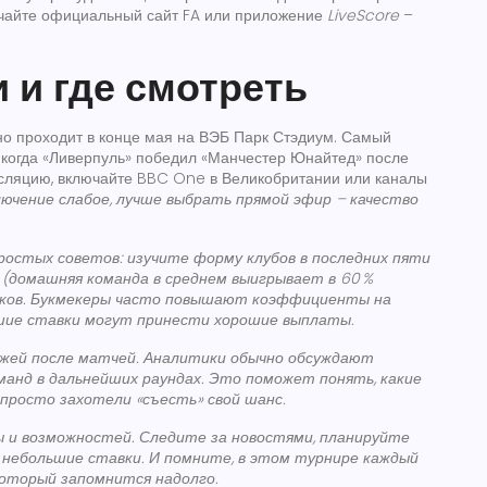
лючайте официальный сайт FA или приложение
LiveScore
–
 и где смотреть
нно проходит в конце мая на ВЭБ Парк Стэдиум. Самый
 когда «Ливерпуль» победил «Манчестер Юнайтед» после
нсляцию, включайте BBC One в Великобритании или каналы
лючение слабое, лучше выбрать прямой эфир – качество
ростых советов: изучите форму клубов в последних пяти
(домашняя команда в среднем выигрывает в 60 %
роков. Букмекеры часто повышают коэффициенты на
ьшие ставки могут принести хорошие выплаты.
ажей после матчей. Аналитики обычно обсуждают
анд в дальнейших раундах. Это поможет понять, какие
 просто захотели «съесть» свой шанс.
мы и возможностей. Следите за новостями, планируйте
 небольшие ставки. И помните, в этом турнире каждый
оторый запомнится надолго.