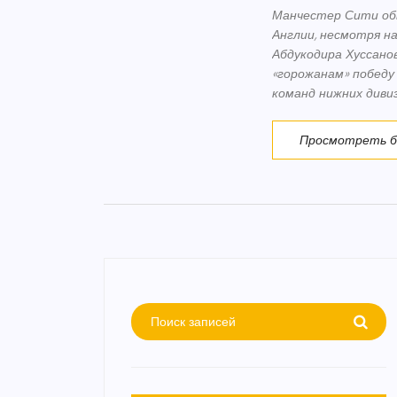
Манчестер Сити обы
Англии, несмотря н
Абдукодира Хуссано
«горожанам» победу
команд нижних диви
Просмотреть 