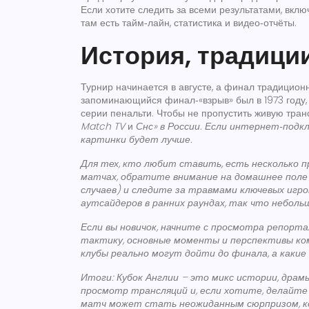
Если хотите следить за всеми результатами, вк
там есть тайм‑лайн, статистика и видео‑отчёты.
История, традиции
Турнир начинается в августе, а финал традицио
запоминающийся финал‑«взрыв» был в 1973 году,
серии пенальти. Чтобы не пропустить живую тра
Match TV
и
Снс» в России. Если интернет‑подк
картинки будет лучше.
Для тех, кто любит ставить, есть несколько п
матчах, обратите внимание на домашнее поле 
случаев) и следите за травмами ключевых иг
аутсайдеров в ранних раундах, так что небол
Если вы новичок, начните с просмотра репорт
тактику, основные моменты и перспективы ком
клубы реально могут дойти до финала, а какие
Итоги: Кубок Англии – это микс истории, дра
просмотр трансляций и, если хотите, делайте
матч может стать неожиданным сюрпризом, к