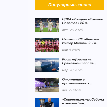
Популярные записи
ЦСКА обыграл «Крылья
Советов» 1:0 и
возглавил таблицу РПЛ
окт 26 2025
Нашвилл СС обыграл
Интер Майами 2-1 в
плей-офф MLS,
ноя 9 2025
отыгравшись после
поражения 1-3
Рост туризма на
Гренландии после
заявления Трампа о ее
мар 28 2025
аннексии
Отопление в
промышленных
районах:
янв 27 2025
восстановление
теплоснабжения в
домах
«Северсталь» победила
в овертайме
«Локомотив» на