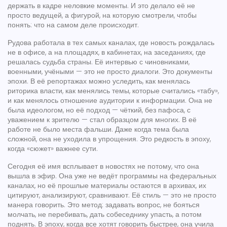
держать в кадре неловкие моменты. И это делало её не
просто ведущей, а фигурой, на которую смотрели, чтобы
понять: что на самом деле происходит.
Рудова работала в тех самых каналах, где новость рождалась
не в офисе, а на площадях, в кабинетах, на заседаниях, где
решалась судьба страны. Её интервью с чиновниками,
военными, учёными — это не просто диалоги. Это документы
эпохи. В её репортажах можно уследить, как менялась
риторика власти, как менялись темы, которые считались «табу»,
и как менялось отношение аудитории к информации. Она не
была идеологом, но её подход — чёткий, без пафоса, с
уважением к зрителю — стал образцом для многих. В её
работе не было места фальши. Даже когда тема была
сложной, она не уходила в упрощения. Это редкость в эпоху,
когда «сюжет» важнее сути.
Сегодня её имя всплывает в новостях не потому, что она
вышла в эфир. Она уже не ведёт программы на федеральных
каналах, но её прошлые материалы остаются в архивах, их
цитируют, анализируют, сравнивают. Её стиль — это не просто
манера говорить. Это метод: задавать вопрос, не бояться
молчать, не перебивать, дать собеседнику упасть, а потом
поднять. В эпоху, когда все хотят говорить быстрее, она учила