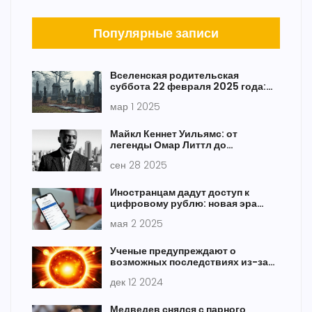
Популярные записи
Вселенская родительская
суббота 22 февраля 2025 года:
традиции и запреты поминовения
мар 1 2025
Майкл Кеннет Уильямс: от
легенды Омар Литтл до
трагической смерти
сен 28 2025
Иностранцам дадут доступ к
цифровому рублю: новая эра
международных расчетов
мая 2 2025
Ученые предупреждают о
возможных последствиях из-за
сильного всплеска солнечной
дек 12 2024
активности
Медведев снялся с парного