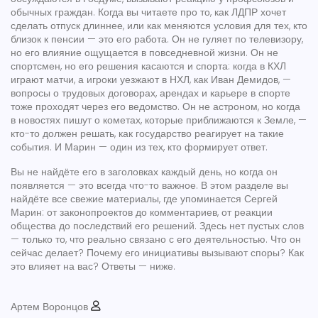
обычных граждан. Когда вы читаете про то, как ЛДПР хочет
сделать отпуск длиннее, или как меняются условия для тех, кто
близок к пенсии — это его работа. Он не гуляет по телевизору,
но его влияние ощущается в повседневной жизни. Он не
спортсмен, но его решения касаются и спорта: когда в КХЛ
играют матчи, а игроки уезжают в НХЛ, как Иван Демидов, —
вопросы о трудовых договорах, арендах и карьере в спорте
тоже проходят через его ведомство. Он не астроном, но когда
в новостях пишут о кометах, которые приближаются к Земле, —
кто-то должен решать, как государство реагирует на такие
события. И Марин — один из тех, кто формирует ответ.
Вы не найдёте его в заголовках каждый день, но когда он
появляется — это всегда что-то важное. В этом разделе вы
найдёте все свежие материалы, где упоминается
Сергей
Марин
: от законопроектов до комментариев, от реакции
общества до последствий его решений. Здесь нет пустых слов
— только то, что реально связано с его деятельностью. Что он
сейчас делает? Почему его инициативы вызывают споры? Как
это влияет на вас? Ответы — ниже.
Артем Воронцов