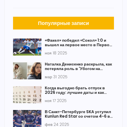
Популярные записи
«Факел» победил «Сокол» 1:0 и
вышел на первое место в Первой
лиге — прервал 56-летнюю
ноя 18 2025
черную полосу в Саратове
Наталка Денисенко раскрыла, как
потеряла роль в 'Убогом на
счастье' из-за беременности
мар 31 2025
Когда выгодно брать отпуск в
2026 году: лучшие даты и как
заработать на каникулах
ноя 17 2025
В Санкт-Петербурге SKA уступил
Kunlun Red Star со счетом 4-6 в
КХЛ
фев 24 2025