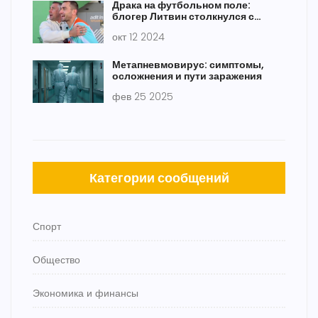
Драка на футбольном поле:
блогер Литвин столкнулся с
болельщиком во время матча
окт 12 2024
против СКА-Ростов
Метапневмовирус: симптомы,
осложнения и пути заражения
фев 25 2025
Категории сообщений
Спорт
Общество
Экономика и финансы