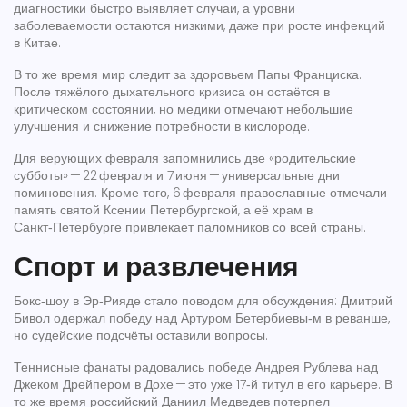
диагностики быстро выявляет случаи, а уровни
заболеваемости остаются низкими, даже при росте инфекций
в Китае.
В то же время мир следит за здоровьем Папы Франциска.
После тяжёлого дыхательного кризиса он остаётся в
критическом состоянии, но медики отмечают небольшие
улучшения и снижение потребности в кислороде.
Для верующих февраля запомнились две «родительские
субботы» — 22 февраля и 7 июня — универсальные дни
поминовения. Кроме того, 6 февраля православные отмечали
память святой Ксении Петербургской, а её храм в
Санкт‑Петербурге привлекает паломников со всей страны.
Спорт и развлечения
Бокс‑шоу в Эр‑Рияде стало поводом для обсуждения: Дмитрий
Бивол одержал победу над Артуром Бетербиевы‑м в реванше,
но судейские подсчёты оставили вопросы.
Теннисные фанаты радовались победе Андрея Рублева над
Джеком Дрейпером в Дохе — это уже 17‑й титул в его карьере. В
то же время российский Даниил Медведев потерпел