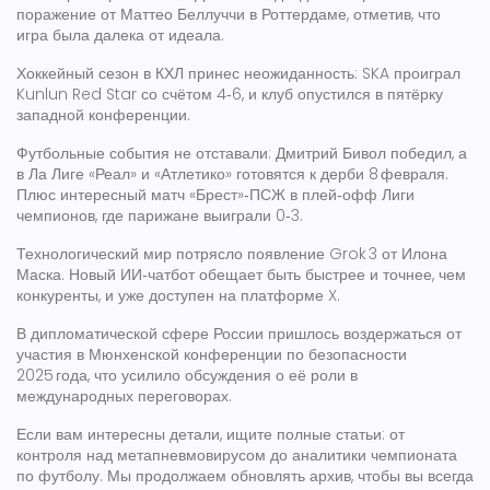
поражение от Маттео Беллуччи в Роттердаме, отметив, что
игра была далека от идеала.
Хоккейный сезон в КХЛ принес неожиданность: SKA проиграл
Kunlun Red Star со счётом 4‑6, и клуб опустился в пятёрку
западной конференции.
Футбольные события не отставали: Дмитрий Бивол победил, а
в Ла Лиге «Реал» и «Атлетико» готовятся к дерби 8 февраля.
Плюс интересный матч «Брест»‑ПСЖ в плей‑офф Лиги
чемпионов, где парижане выиграли 0‑3.
Технологический мир потрясло появление Grok 3 от Илона
Маска. Новый ИИ‑чатбот обещает быть быстрее и точнее, чем
конкуренты, и уже доступен на платформе X.
В дипломатической сфере России пришлось воздержаться от
участия в Мюнхенской конференции по безопасности
2025 года, что усилило обсуждения о её роли в
международных переговорах.
Если вам интересны детали, ищите полные статьи: от
контроля над метапневмовирусом до аналитики чемпионата
по футболу. Мы продолжаем обновлять архив, чтобы вы всегда