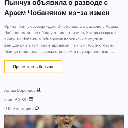
Пынчук объявила о разводе с
Араем Чобаняном из-за измен
Ирина Пынчук, звезда «Дом-2», объявила о разводе с Араем
Чобаняном после обнаружения его измен. Хакеры вскрыли
аккаунты Чобаняна, обнаружив переписки с другими
женщинами, в том числе друзьями Пынчук. После огласки,
Пынчук поделилась своим стрессом и неуверенностью в
будущем их сыновей. Ведущая Нелли Ермолаева поддержала
Пынчук и осудила Чобаняна.
Просмотреть больше
Артем Воронцов
фев 19 2025
0 Комментарии