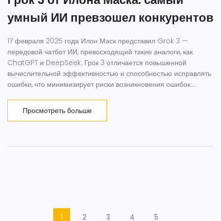
умный ИИ превзошел конкурентов
17 февраля 2025 года Илон Маск представил Grok 3 —
передовой чатбот ИИ, превосходящий такие аналоги, как
ChatGPT и DeepSeek. Грок 3 отличается повышенной
вычислительной эффективностью и способностью исправлять
ошибки, что минимизирует риски возникновения ошибок.
Новинку можно будет протестировать на платформе X, причём
её продвижение направлено на развитие этичного и
Просмотреть больше
нейтрального ИИ.
1
2
3
4
5