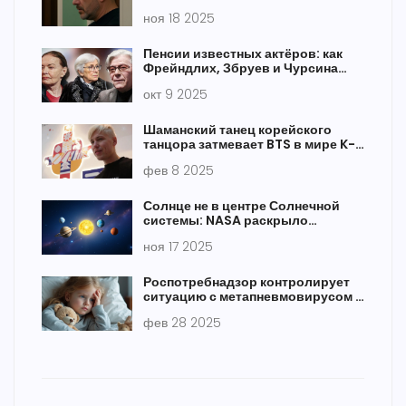
августа с сюжетом о
ноя 18 2025
вымирающей башкирской
деревне
Пенсии известных актёров: как
Фрейндлих, Збруев и Чурсина
живут на старость
окт 9 2025
Шаманский танец корейского
танцора затмевает BTS в мире K-
pop
фев 8 2025
Солнце не в центре Солнечной
системы: NASA раскрыло
скрытую динамику
ноя 17 2025
Роспотребнадзор контролирует
ситуацию с метапневмовирусом в
России
фев 28 2025