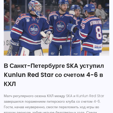
В Санкт-Петербурге SKA уступил
Kunlun Red Star со счетом 4-6 в
КХЛ
Матч регулярного сезона КХЛ между SKA и Kunlun Red Star
завершился поражением питерского клуба со счетом 4-6.
Гости, начав неуверенно, смогли переломить ход игры во
втором периоде, забив четыре безответных гола. Среди